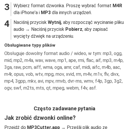
Wybierz format dzwonka. Proszę wybrać format
M4R
dla iPhone'a i
MP3
dla innych urządzeń.
Naciśnij przycisk
Wytnij
, aby rozpocząć wycinanie pliku
audio → Naciśnij przycisk
Pobierz
, aby zapisać
wycięty dźwięk na urządzeniu.
Obsługiwane typy plików
Obsługuje dowolny format audio / wideo, w tym:
mp3, ogg,
mid, mp2, m4a, wav, wave, mp1, ape, rmi, flac, aif, mp3, m4p,
3ga, raw, pcm, aiff, wma, oga, amr, caf, midi, aifc, m4b, aac,
m4r, opus, vob, wtv, mpg, mov, xvid, rm, m4v, m1v, flv, divx,
mp4, 3gpp, mkv, avi, mpv, rmvb, dvr-ms, wmv, f4p, 3gp, 3g2,
ogv, swf, m2ts, mts, qt, mpeg, webm, f4v, asf.
Często zadawane pytania
Jak zrobić dzwonki online?
Przejdź do
MP3Cutter.app
→ Prześlij plik audio ze