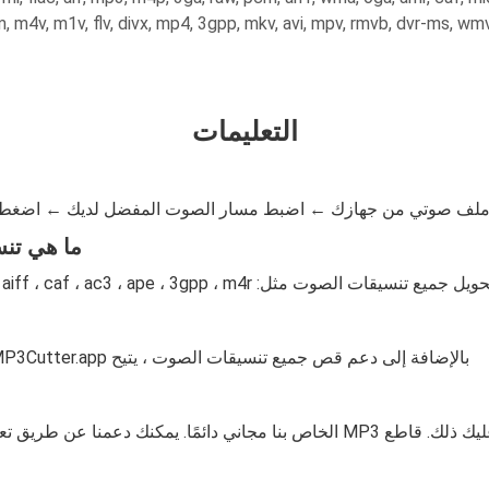
m, m4v, m1v, flv, divx, mp4, 3gpp, mkv, avi, mpv, rmvb, dvr-ms, wm
التعليمات
لف صوتي من جهازك ← اضبط مسار الصوت المفضل لديك ← اضغط 
ما هي تنسيق
بالإضافة إلى دعم قص جميع تنسيقات الصوت ، يتيح MP3Cutter.app أيضًا قص وتحويل مقاطع الفيديو إلى mp3 بسرعة.
ا. يمكنك دعمنا عن طريق تعطيل أدوات منع الإعلانات الخاصة بك. إنه يدعم نمونا.