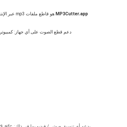
MP3Cutter.app
دعم قطع الصوت على أي جهاز: كمبيوتر شخصي ، جهاز لوحي ، هاتف (iPhone ، Android). جعل 
يدعم أي تنسيق صوتي / فيديو بما في ذلك:
, aifc,