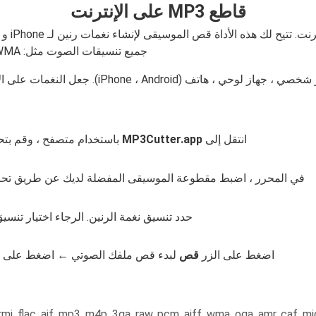
قاطع MP3 على الإنترنت
جميع تنسيقات الصوت مثل: AAC ، FLAC ، M4A ، MP3 ، OGG ، WAV ، WMA ، إلخ ...
النغمات على الإنترنت على متصفح الويب ، لا حاجة لتثبيت البرنامج.
انتقل إلى
MP3Cutter.app
باستخدام متصفح ، وقم بتحميل ملف mp3 أو أي تنس
في المحرر ، اضبط مقطوعة الموسيقى المفضلة لديك عن طريق تحريك
حدد تنسيق نغمة الرنين. الرجاء اختيار تنسي
اضغط على الزر
قص
لبدء قص ملفك الصوتي ← اضغط على ا
, flac, aif, mp3, m4p, 3ga, raw, pcm, aiff, wma, oga, amr, caf, midi