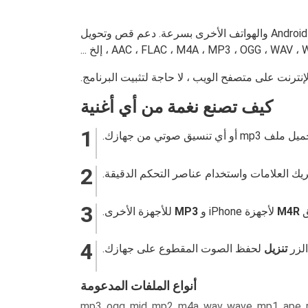
هو قاطع ملفات mp3 عبر الإنترنت. تتيح لك هذه الأداة قص الموسيقى لإنشاء نغمات رنين لـ iPhone و Android والهواتف الأخرى بسرعة. دعم قص وتحويل
كيف تصنع نغمة من أي أغنية
يق صوتي من جهازك.
 العلامات واستخدام عناصر التحكم الدقيقة.
ق
M4R
لأجهزة iPhone و
MP3
للأجهزة الأخرى.
لزر
تنزيل
لحفظ الصوت المقطوع على جهازك.
أنواع الملفات المدعومة
mp3, ogg, mid, mp2, m4a, wav, wave, mp1, ape, rmi