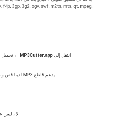
v, f4p, 3gp, 3g2, ogv, swf, m2ts, mts, qt, mpeg,
انتقل إلى
MP3Cutter.app
← تحميل م
يدعم قاطع MP3 لدينا قص وتحويل جميع تنسيقات الصوت مثل: mp3 ، wav ، flac ، ogg ، wma ، m4a ، amr ، aac ، aiff ، caf ، ac3 ، ape ، 3gpp ، m4r.
لا ، ليس عليك ذلك. قاطع MP3 الخاص بنا مجاني دائمً